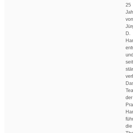
25
Jah
vo
Jür
D.
Ha
ent
un
sei
stä
ver
Da
Te
der
Pra
Ha
führ
die