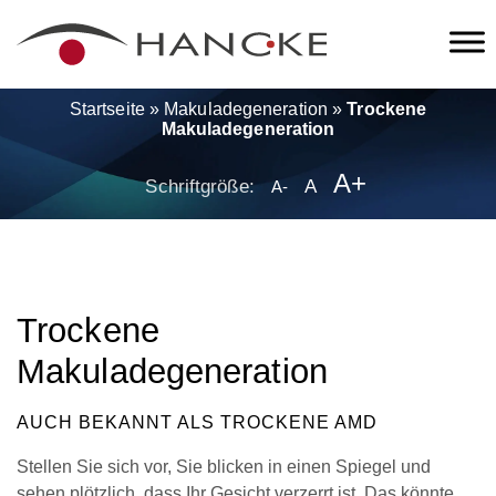
Startseite
»
Makuladegeneration
»
Trockene
Makuladegeneration
A+
Schriftgröße:
A
A-
Trockene
Makuladegeneration
AUCH BEKANNT ALS TROCKENE AMD
Stellen Sie sich vor, Sie blicken in einen Spiegel und
sehen plötzlich, dass Ihr Gesicht verzerrt ist. Das könnte