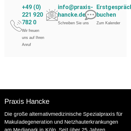
+49 (0)
info@praxis-
Erstgespräc
221 920
hancke.de
buchen
782 0
Schreiben Sie uns
Zum Kalender
Wir freuen
uns auf Ihren
Anruf
Praxis Hancke
Die große alternativmedizinische Spezialpraxis für
Makuladegeneration und Netzhauterkrankungen
am Mediapark in Köln. Seit über 25 Jahren.