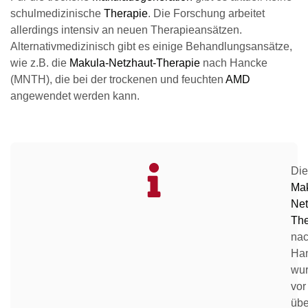
schulmedizinische
Therapie
. Die Forschung arbeitet
allerdings intensiv an neuen Therapieansätzen.
Alternativmedizinisch gibt es einige Behandlungsansätze,
wie z.B. die
Makula-Netzhaut-Therapie
nach Hancke
(MNTH), die bei der trockenen und feuchten
AMD
angewendet werden kann.
Die
Mak
Net
The
na
Ha
wu
vor
übe