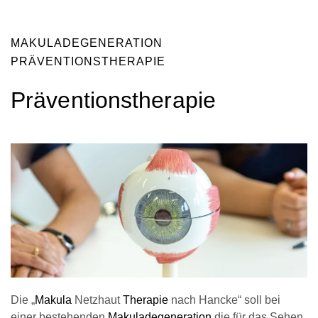
MAKULADEGENERATION
PRÄVENTIONSTHERAPIE
Präventionstherapie
Die „
Makula
Netzhaut
Therapie
nach Hancke“ soll bei
einer bestehenden
Makuladegeneration
die für das Sehen