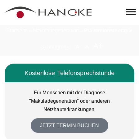
Startseite
»
Makuladegeneration
»
Präventionstherapie
A+
Schriftgröße:
A
A-
Kostenlose Telefonsprechstunde
Für Menschen mit der Diagnose
"Makuladegeneration" oder anderen
Netzhauterkrankungen.
JETZT TERMIN BUCHEN